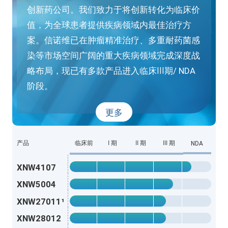
创新药公司。我们致力于将创新转化为临床价
值，为全球患者提供疾病领域内最佳治疗方
案。信诺维已在肿瘤精准治疗、多重耐药菌感
染等市场空间广阔的重大疾病领域完成深度战
略布局，现已有多款产品进入临床III期/ NDA
阶段。
更多
产品
临床前
I 期
II 期
III 期
NDA
XNW4107
XNW5004
XNW27011¹
XNW28012